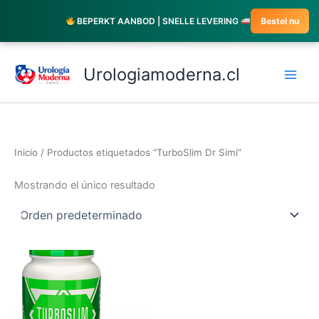
Ir
BEPERKT AANBOD | SNELLE LEVERING
Bestel nu
al
contenido
Urologiamoderna.cl
Inicio
/ Productos etiquetados “TurboSlim Dr Simi”
Mostrando el único resultado